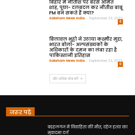
बिहार में नीतीश पर बरसे अमित
शाह, पूछा- दलबदल कर नीतीश बाबू
PM बन सकते हैं क्या?
Saksham News India
-
September 23, 2022
0
बिलावल भुट्टो ने उठाया कश्मीर मुद्दा,
भारत बोला- अल्पसंख्यकों के
अधिकारों के दमन का लंबा रहा है
पाकिस्तानी इतिहास
Saksham News India
-
September 23, 2022
0
और अधिक लोड करें
जरूर पढ़े
बड़हलगंज में विवाहिता की मौत, दहेज हत्या का
मुकदमा दर्ज