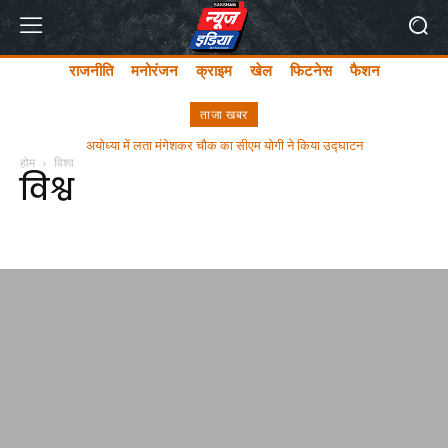
राजनीति
मनोरंजन
क्राइम
खेल
फिटनेस
फैशन
ताजा खबर
अयोध्या में लता मंगेशकर चौक का सीएम योगी ने किया उद्घाटन
होम
विश्व
विश्व
Saksham News India
उधोग जगत
क्राइम
खेल
जन्म दिवस
टेक्नोल