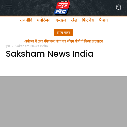
राजनीति
मनोरंजन
क्राइम
खेल
फिटनेस
फैशन
ताजा खबर
अयोध्या में लता मंगेशकर चौक का सीएम योगी ने किया उद्घाटन
होम
Saksham News India
Saksham News India
ई -पत्रिका
ई-पेपर